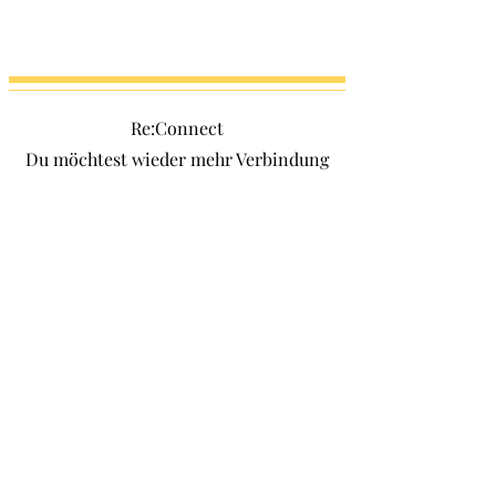
Re:Connect
Du möchtest wieder mehr Verbindung
und Vertrauen zu Dir und deinem
Leben? Maßgeschneiderte Übungen
für deine individuelle Konstitution
und deinen persönlichen Alltag
können ihre volle Wirksamkeit in
einer 12 Wochen Intensiv-Begleitung
entfalten. Neue Sichtweisen auf dich
als Frau und deine Zyklusweisheit
bringen dich in deine Kraft. Wissen
über die Funktionsweisen deines